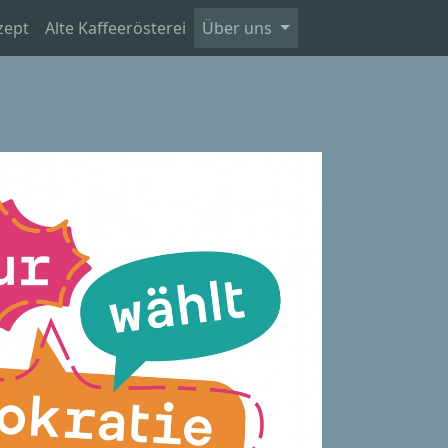
zept
Alte Kaffeerösterei
Über uns