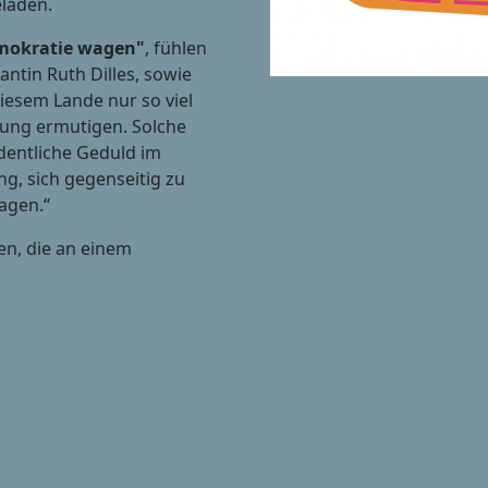
eladen.
mokratie wagen"
, fühlen
dantin Ruth Dilles, sowie
diesem Lande nur so viel
ung ermutigen. Solche
entliche Geduld im
g, sich gegenseitig zu
agen.“
den, die an einem