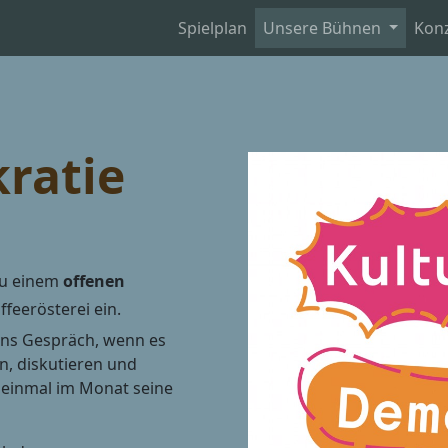
Spielplan
Unsere Bühnen
Kon
ratie
 zu einem
offenen
ffeerösterei ein.
ins Gespräch, wenn es
n, diskutieren und
g einmal im Monat seine