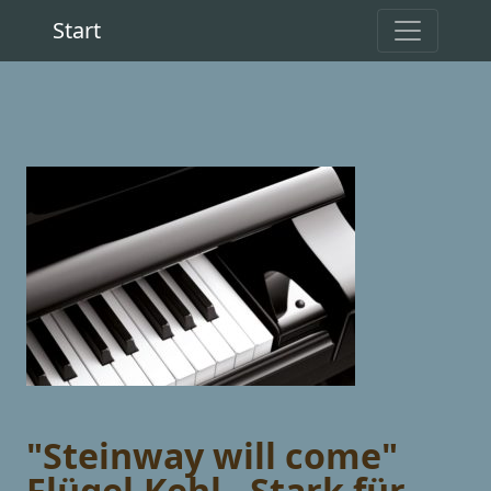
Start
"Steinway will come"
Flügel.Kehl - Stark für