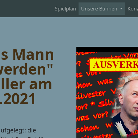
Spielplan
Unsere Bühnen
Kon
als Mann
werden"
aller am
2.2021
aufgelegt: die