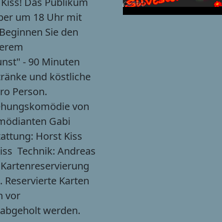
 Kiss! Das Publikum
ber um 18 Uhr mit
 Beginnen Sie den
serem
nst" - 90 Minuten
tränke und köstliche
ro Person.
ziehungskomödie von
omödianten Gabi
attung: Horst Kiss
Kiss Technik: Andreas
 Kartenreservierung
. Reservierte Karten
n vor
 abgeholt werden.