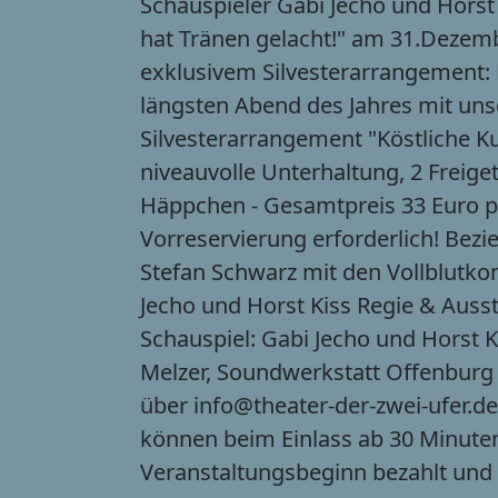
Schauspieler Gabi Jecho und Horst
hat Tränen gelacht!" am 31.Dezem
exklusivem Silvesterarrangement:
längsten Abend des Jahres mit un
Silvesterarrangement "Köstliche Ku
niveauvolle Unterhaltung, 2 Freige
Häppchen - Gesamtpreis 33 Euro p
Vorreservierung erforderlich! Be
Stefan Schwarz mit den Vollblutk
Jecho und Horst Kiss Regie & Ausst
Schauspiel: Gabi Jecho und Horst 
Melzer, Soundwerkstatt Offenburg
über info@theater-der-zwei-ufer.de
können beim Einlass ab 30 Minute
Veranstaltungsbeginn bezahlt und