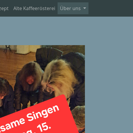
zept
Alte Kaffeerösterei
Über uns