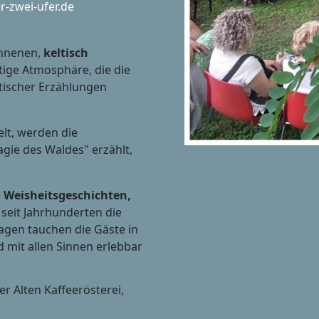
r-zwei-ufer.de
onnenen,
keltisch
tige Atmosphäre, die die
stischer Erzählungen
lt, werden die
agie des Waldes" erzählt,
e
Weisheitsgeschichten,
e seit Jahrhunderten die
agen tauchen die Gäste in
d mit allen Sinnen erlebbar
 Alten Kaffeerösterei,